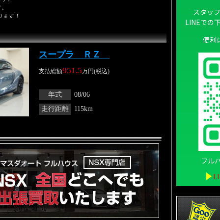
スタッ
LINEで
便利
スープラ ＲＺ
951.5
支払総額
万円(税込)
年式
08/06
走行距離
115km
フルハ
L