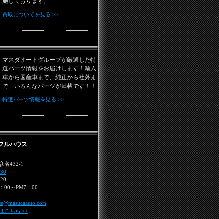
施しております。
買取についてを見る >>
マスダオートグループが厳選した特
選パーツ情報をお届けします！輸入
車から国産車まで、純正から社外ま
で、いろんなパーツが満載です！！
特選パーツ情報を見る >>
フルハウス
名432-1
030
320
：00～PM7：00
use@masudaauto.com
こちら >>