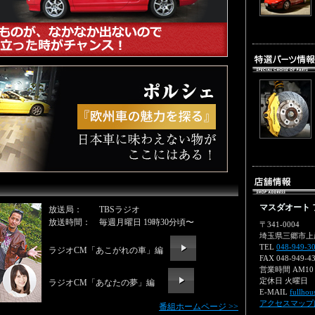
マスダオート 
放送局： TBSラジオ
放送時間： 毎週月曜日 19時30分頃〜
〒341-0004
埼玉県三郷市上彦
TEL
048-949-3
ラジオCM「あこがれの車」編
FAX 048-949-4
営業時間 AM10
定休日 火曜日
ラジオCM「あなたの夢」編
E-MAIL
fullho
アクセスマップは
番組ホームページ >>