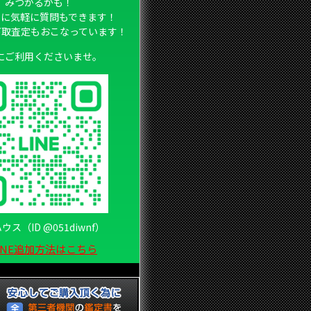
みつかるかも！
フに気軽に質問もできます！
の下取査定もおこなっています！
にご利用くださいませ。
ウス（ID @051diwnf）
INE追加方法はこちら