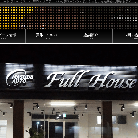
オート フルハウス / NSX・ソアラ・メルセデスベンツ・ポルシェといった稀少な車輌をライン
パーツ情報
買取について
店舗紹介
お問い
PARTS
TRADE
SHOP
INQUIRY